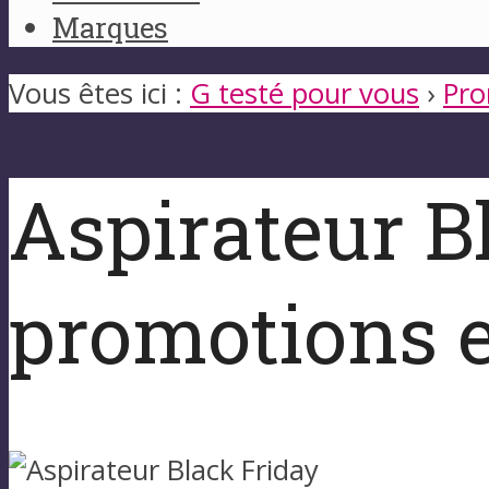
Marques
Vous êtes ici :
G testé pour vous
›
Pro
Aspirateur B
promotions e