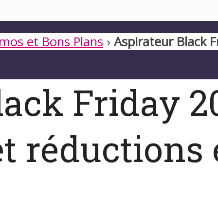
mos et Bons Plans
›
Aspirateur Black 
lack Friday 20
t réductions 