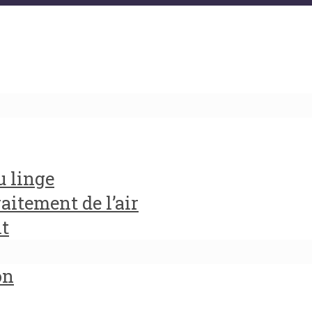
u linge
aitement de l’air
it
on