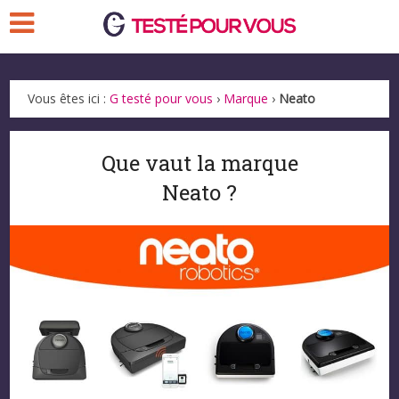
Vous êtes ici :
G testé pour vous
›
Marque
›
Neato
Que vaut la marque
Neato ?