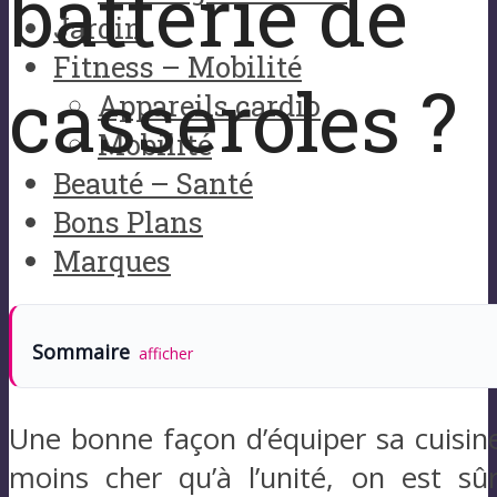
batterie de
Jardin
Fitness – Mobilité
casseroles ?
Appareils cardio
Mobilité
Beauté – Santé
Bons Plans
Marques
Sommaire
afficher
Une bonne façon d’équiper sa cuisine 
moins cher qu’à l’unité, on est sûr