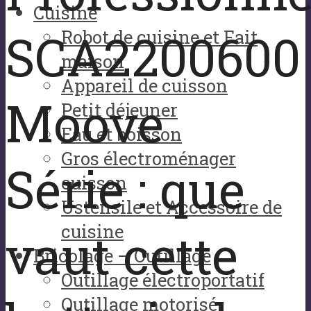
Cuisine
SCA2200600
Robot de cuisine et Fait
maison
Appareil de cuisson
Moove
Petit déjeuner
Eau et boisson
Gros électroménager
Série : que
cuisson
Ustensile et Accessoire de
cuisine
vaut cette
Bricolage – Outillage
Outillage électroportatif
Outillage motorisé