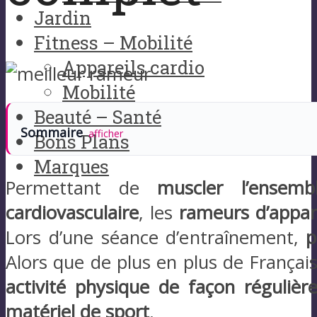
Jardin
Fitness – Mobilité
Appareils cardio
Mobilité
Beauté – Santé
Sommaire
afficher
Bons Plans
Marques
Permettant de
muscler l’ensem
cardiovasculaire
, les
rameurs d’appa
Lors d’une séance d’entraînement,
p
Alors que de plus en plus de Françai
activité physique de façon régulièr
matériel de sport
.