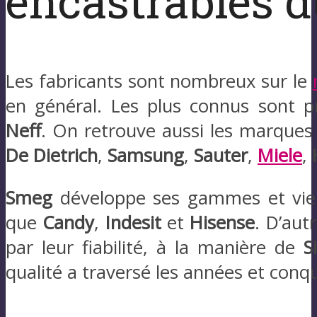
encastrables d
Les fabricants sont nombreux sur le
en général. Les plus connus sont
Neff
. On retrouve aussi les marques 
De Dietrich
,
Samsung
,
Sauter
,
Miele
,
Smeg
développe ses gammes et vien
que
Candy
,
Indesit
et
Hisense
. D’aut
par leur fiabilité, à la manière de
S
qualité a traversé les années et con