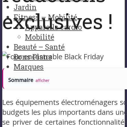
Jardin
exclusives !
Fitness – Mobilité
Appareils cardio
Mobilité
Beauté – Santé
Bons Plans
Marques
Sommaire
afficher
Les équipements électroménagers son
budgets les plus importants dans une
se priver de certaines fonctionnalité