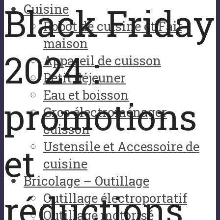
Black Friday
Cuisine
Robot de cuisine et Fait
maison
2024 :
Appareil de cuisson
Petit déjeuner
Eau et boisson
promotions
Gros électroménager
cuisson
Ustensile et Accessoire de
et
cuisine
Bricolage – Outillage
réductions
Outillage électroportatif
Outillage motorisé