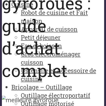
gyroroues :
Cuisine
Robot de cuisine et Fait
guide
maison
Appareil de cuisson
Petit déjeuner
d’achat
Eau et boisson
Gros électroménager
cuisson
complet
Ustensile et Accessoire de
cuisine
Bricolage – Outillage
Outillage électroportatif
Outillage motorisé