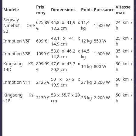
Prix
Vitesse
T
Modèle
Dimensions
Poids
Puissance
moy.
max
r
Segway
625,89
44,8 x 41,9 x
11,4
24 km /
1
Ninebot One
1 500 W
€
18,2 cm
kg
h
p
S2
48,1 x 41 x
25 km /
1
Inmotion V5F
699 €
12 kg
550 W
14,9 cm
h
p
53,8 x 46,2 x
14,5
35 km /
1
Inmotion V8F
1099 €
1 000 W
14,8 cm
kg
h
p
Kingsong KS-
899,99
47,6 x 43,7 x
30 km /
1
14 kg
800 W
14D
€
20,2 cm
h
p
50 x 67,6 x
50 km /
1
Inmotion V11
2125 €
27 kg
2 200 W
19,9 cm
h
p
Kingsong Ks-
53 x 55,7 x 20
50 km /
1
2139 €
25 kg
2 200 W
s18
cm
h
p