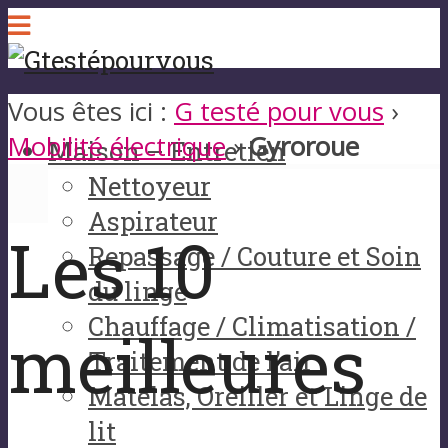
Vous êtes ici :
G testé pour vous
›
Mobilité électrique
›
Gyroroue
Maison – Entretien
Nettoyeur
Aspirateur
Les 10
Repassage / Couture et Soin
du linge
Chauffage / Climatisation /
meilleures
Traitement de l’air
Matelas, Oreiller et Linge de
lit