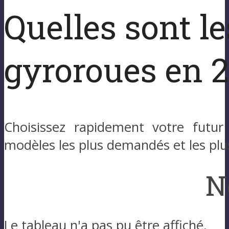
Quelles sont l
gyroroues en 2
Choisissez rapidement votre futur 
modèles les plus demandés et les pl
N
Le tableau n'a pas pu être affiché.