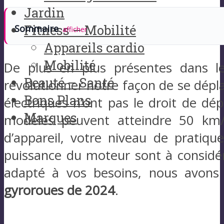
Jardin
Fitness – Mobilité
Sommaire
afficher
Appareils cardio
Mobilité
De plus en plus présentes dans le
Beauté – Santé
révolutionner notre façon de se dépl
Bons Plans
électriques n’ont pas le droit de dé
Marques
modèles peuvent atteindre 50 km/h
d’appareil, votre niveau de pratique
puissance du moteur sont à considére
adapté à vos besoins, nous avons 
gyroroues de 2024
.