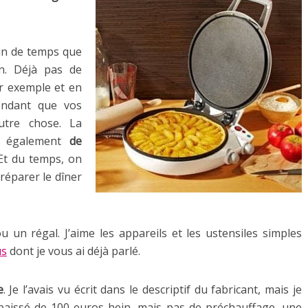
in de temps que
on. Déjà pas de
r exemple et en
endant que vos
utre chose. La
et également
de
 Et du temps, on
réparer le dîner
iou un régal. J’aime les appareils et les ustensiles simples
us
dont je vous ai déjà parlé.
e
. Je l’avais vu écrit dans le descriptif du fabricant, mais je
s baissé de 100 euros hein, mais pas de préchauffage, une