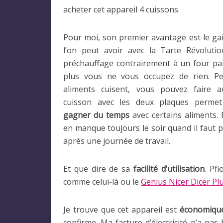
acheter cet appareil 4 cuissons.
Pour moi, son premier avantage est le ga
l’on peut avoir avec la Tarte Révoluti
préchauffage contrairement à un four pa
plus vous ne vous occupez de rien. P
aliments cuisent, vous pouvez faire a
cuisson avec les deux plaques perm
gagner du temps
avec certains aliments.
en manque toujours le soir quand il faut p
après une journée de travail.
Et que dire de sa
facilité d’utilisation
. Pf
comme celui-là ou le
Genius Nicer Dicer Pl
Je trouve que cet appareil est
économiqu
confirme. Ma facture d’électricité n’a pa