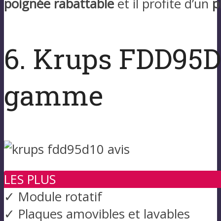
poignée rabattable
et il profite d’un
p
6. Krups FDD95D1
gamme
LES PLUS
✓ Module rotatif
✓ Plaques amovibles et lavables