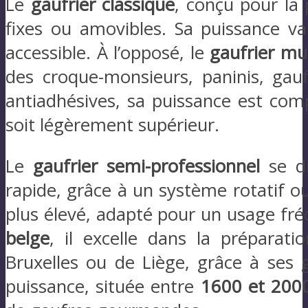
Le
gaufrier classique
, conçu pour la
fixes ou amovibles. Sa puissance v
accessible. À l’opposé, le
gaufrier mul
des croque-monsieurs, paninis, gauf
antiadhésives, sa puissance est com
soit légèrement supérieur.
Le
gaufrier semi-professionnel
se di
rapide, grâce à un système rotatif o
plus élevé, adapté pour un usage fr
belge
, il excelle dans la préparati
Bruxelles ou de Liège, grâce à ses 
puissance, située entre
1600 et 200