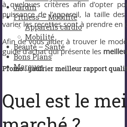
à quelques critères afin d’opter po
Jardin
puissance de l’appareil, la taille d
Fitness – Mobilité
varier les recettes sont à prendre en
Appareils cardio
Mobilité
Afin de vous aider à trouver le modè
Beauté – Santé
guide d’achat qui présente les
meilleu
Bons Plans
Marques
Promo : gaufrier meilleur rapport qualit
Quel est le mei
marché ?