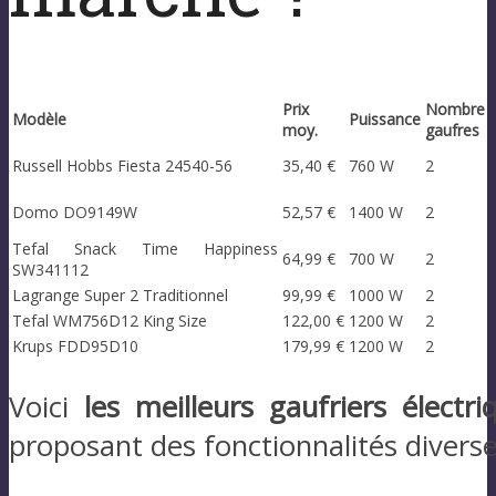
Prix
Nomb
Modèle
Puissance
moy.
gaufres
Russell Hobbs Fiesta 24540-56
35,40 €
760 W
2
Domo DO9149W
52,57 €
1400 W
2
Tefal Snack Time Happiness
64,99 €
700 W
2
SW341112
Lagrange Super 2 Traditionnel
99,99 €
1000 W
2
Tefal WM756D12 King Size
122,00 €
1200 W
2
Krups FDD95D10
179,99 €
1200 W
2
Voici
les meilleurs gaufriers électri
proposant des fonctionnalités diverse