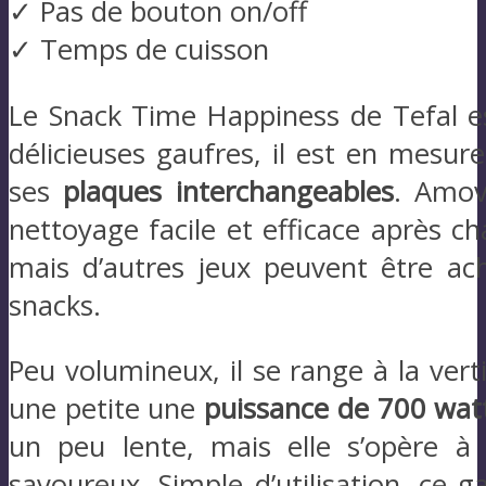
✓ Pas de bouton on/off
✓ Temps de cuisson
Le Snack Time Happiness de Tefal 
délicieuses gaufres, il est en mesur
ses
plaques interchangeables
. Amov
nettoyage facile et efficace après ch
mais d’autres jeux peuvent être ac
snacks.
Peu volumineux, il se range à la ver
une petite une
puissance de 700 wat
un peu lente, mais elle s’opère à 
savoureux. Simple d’utilisation, ce 