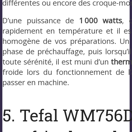
différentes ou encore des croque-mon
D’une puissance de
1 000 watts
, 
rapidement en température et il e
homogène de vos préparations. Un v
phase de préchauffage, puis lorsqu’il 
toute sérénité, il est muni d’un
therm
froide lors du fonctionnement de l
passer en machine.
5. Tefal WM756D1