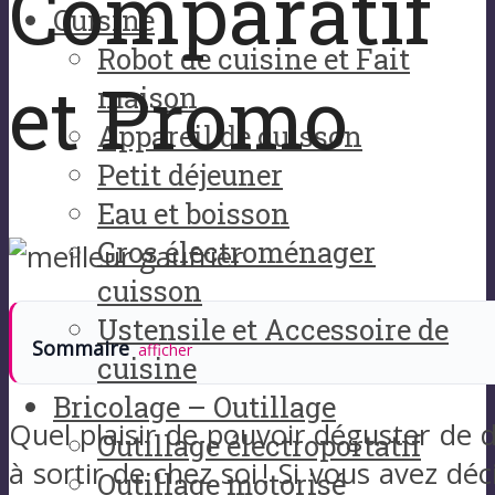
Comparatif
Cuisine
Robot de cuisine et Fait
et Promo
maison
Appareil de cuisson
Petit déjeuner
Eau et boisson
Gros électroménager
cuisson
Ustensile et Accessoire de
Sommaire
afficher
cuisine
Bricolage – Outillage
Quel plaisir de pouvoir déguster de d
Outillage électroportatif
à sortir de chez soi ! Si vous avez dé
Outillage motorisé