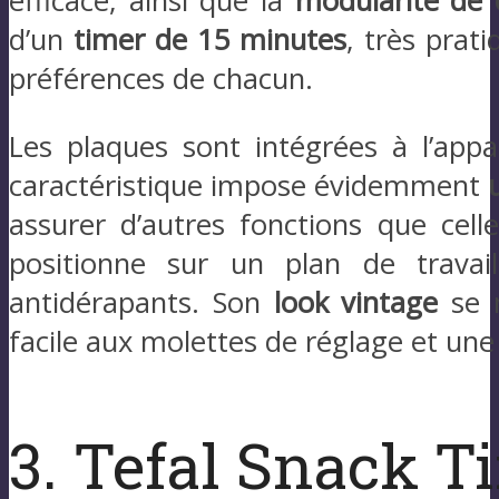
efficace, ainsi que la
modularité de 
d’un
timer de 15 minutes
, très prat
préférences de chacun.
Les plaques sont intégrées à l’app
caractéristique impose évidemment
assurer d’autres fonctions que cel
positionne sur un plan de travai
antidérapants. Son
look vintage
se m
facile aux molettes de réglage et une 
3. Tefal Snack 