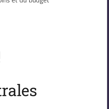
soins et du budget
!
trales