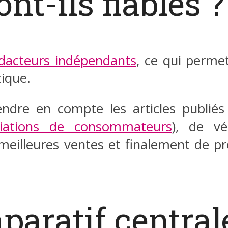
nt-ils fiables ?
dacteurs indépendants
, ce qui permet
ique.
rendre en compte les articles publié
ciations de consommateurs
), de vér
meilleures ventes et finalement de 
aratif central