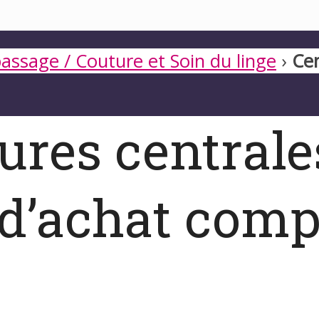
assage / Couture et Soin du linge
›
Cen
eures central
 d’achat comp