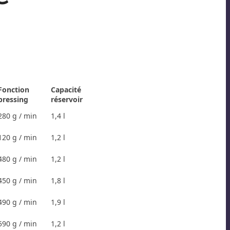
Fonction
Capacité
pressing
réservoir
280 g / min
1,4 l
120 g / min
1,2 l
480 g / min
1,2 l
450 g / min
1,8 l
490 g / min
1,9 l
590 g / min
1,2 l