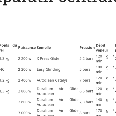
Poids du
Débit
Puissance
Semelle
Pression
fer
vapeur
120 g /
1,3 kg
2 200 w
X Press Glide
5,2 bars
min
100 g /
NC
2 200 w
Easy Glinding
5 bars
min
120 g /
1,2 kg
2 400 w
Autoclean Catalys
7 bars
min
Duralium Air Glide
120 g /
1,3 kg
2 800 w
6,5 bars
Autoclean
min
Duralium Air Glide
140 g /
-
2 600 w
7,3 bars
Autoclean
min
Duralium Air Glide
170 g /
-
3 000 w
8 bars
Autoclean
min