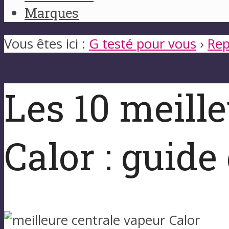
Marques
Vous êtes ici :
G testé pour vous
›
Rep
Les 10 meill
Calor : guide