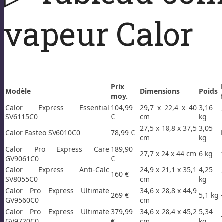
vapeur Calor
Prix
Modèle
Dimensions
Poids
moy.
Calor Express Essential
104,99
29,7 x 22,4 x 40
3,16
SV6115C0
€
cm
kg
27,5 x 18,8 x 37,5
3,05
Calor Fasteo SV6010C0
78,99 €
cm
kg
Calor Pro Express Care
189,90
27,7 x 24 x 44 cm
6 kg
GV9061C0
€
Calor Express Anti-Calc
24,9 x 21,1 x 35,1
4,25
160 €
SV8055C0
cm
kg
Calor Pro Express Ultimate
34,6 x 28,8 x 44,9
269 €
5,1 kg
GV9560C0
cm
Calor Pro Express Ultimate
379,99
34,6 x 28,4 x 45,2
5,34
GV9720C0
€
cm
kg