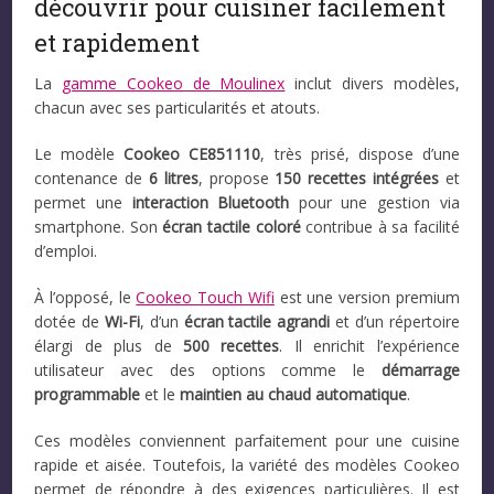
découvrir pour cuisiner facilement
et rapidement
La
gamme Cookeo de Moulinex
inclut divers modèles,
chacun avec ses particularités et atouts.
Le modèle
Cookeo CE851110
, très prisé, dispose d’une
contenance de
6 litres
, propose
150 recettes intégrées
et
permet une
interaction Bluetooth
pour une gestion via
smartphone. Son
écran tactile coloré
contribue à sa facilité
d’emploi.
À l’opposé, le
Cookeo Touch Wifi
est une version premium
dotée de
Wi-Fi
, d’un
écran tactile agrandi
et d’un répertoire
élargi de plus de
500 recettes
. Il enrichit l’expérience
utilisateur avec des options comme le
démarrage
programmable
et le
maintien au chaud automatique
.
Ces modèles conviennent parfaitement pour une cuisine
rapide et aisée. Toutefois, la variété des modèles Cookeo
permet de répondre à des exigences particulières. Il est