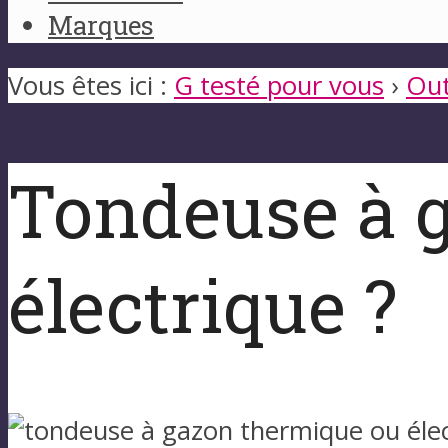
Marques
Vous êtes ici :
G testé pour vous
›
Out
Tondeuse à 
électrique ?