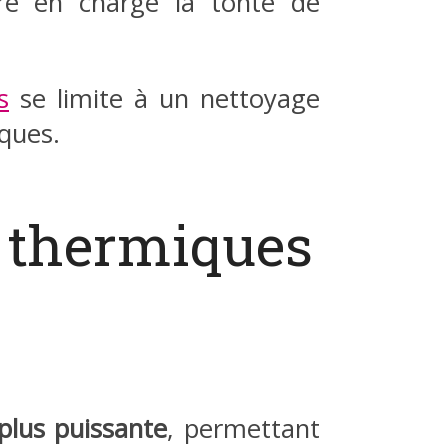
re en charge la tonte de
s
se limite à un nettoyage
iques.
 thermiques
 plus puissante
, permettant