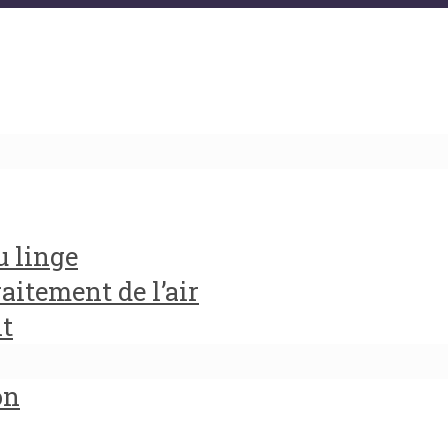
u linge
aitement de l’air
it
on