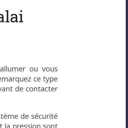
lai
’allumer ou vous
remarquez ce type
vant de contacter
ystème de sécurité
t la pression sont