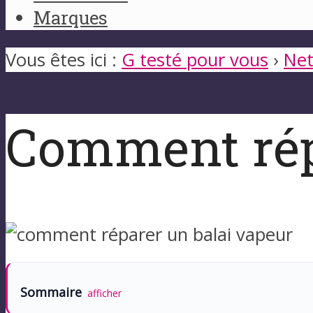
Marques
Vous êtes ici :
G testé pour vous
›
Net
Comment répa
Sommaire
afficher