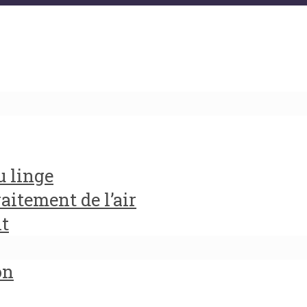
u linge
aitement de l’air
it
on