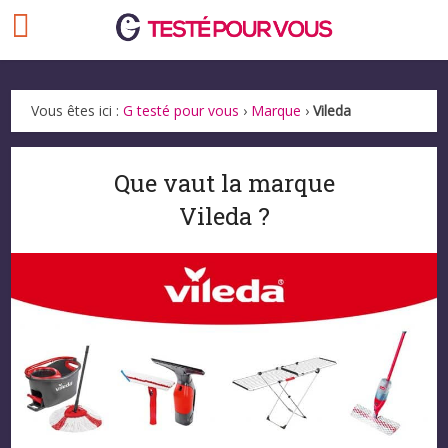
Vous êtes ici :
G testé pour vous
›
Marque
›
Vileda
Que vaut la marque
Vileda ?