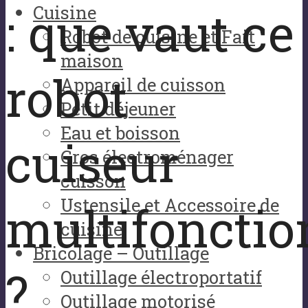
: que vaut ce
Cuisine
Robot de cuisine et Fait
maison
robot
Appareil de cuisson
Petit déjeuner
Eau et boisson
cuiseur
Gros électroménager
cuisson
Ustensile et Accessoire de
multifonctio
cuisine
Bricolage – Outillage
?
Outillage électroportatif
Outillage motorisé