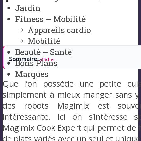
Jardin
Fitness – Mobilité
Appareils cardio
Mobilité
Beauté – Santé
Sommaire
afficher
Bons Plans
Marques
Que l’on possède une petite cui
simplement à mieux manger sans y p
des robots Magimix est souven
intéressante. Ici on s’intéresse 
Magimix Cook Expert qui permet de 
de plats variés avec un seul et unique