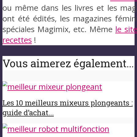
ou même dans les livres et les magaz
ont été édités, les magazines fémin
spéciales Magimix, etc. Même
le si
recettes
!
Vous aimerez également...
Les 10 meilleurs mixeurs plongeants :
guide d’achat...