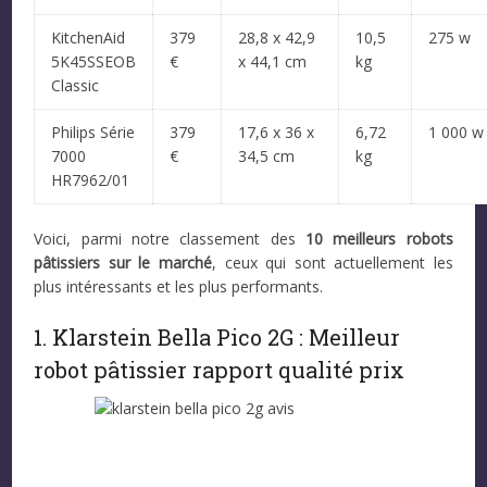
KitchenAid
379
28,8 x 42,9
10,5
275 w
5K45SSEOB
€
x 44,1 cm
kg
Classic
Philips Série
379
17,6 x 36 x
6,72
1 000 w
7000
€
34,5 cm
kg
HR7962/01
Voici, parmi notre classement des
10 meilleurs robots
pâtissiers sur le marché
, ceux qui sont actuellement les
plus intéressants et les plus performants.
1. Klarstein Bella Pico 2G : Meilleur
robot pâtissier rapport qualité prix