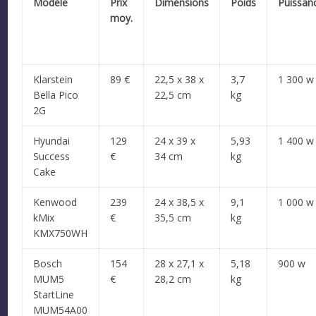
Modèle
Prix
Dimensions
Poids
Puissan
moy.
Klarstein
89 €
22,5 x 38 x
3,7
1 300 w
Bella Pico
22,5 cm
kg
2G
Hyundai
129
24 x 39 x
5,93
1 400 w
Success
€
34 cm
kg
Cake
Kenwood
239
24 x 38,5 x
9,1
1 000 w
kMix
€
35,5 cm
kg
KMX750WH
Bosch
154
28 x 27,1 x
5,18
900 w
MUM5
€
28,2 cm
kg
StartLine
MUM54A00