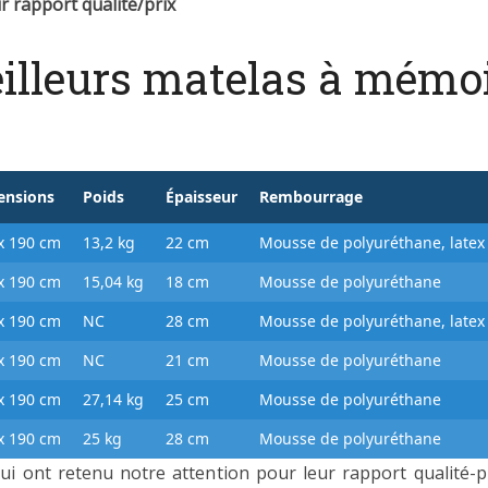
 rapport qualité/prix
eilleurs matelas à mémo
ensions
Poids
Épaisseur
Rembourrage
x 190 cm
13,2 kg
22 cm
Mousse de polyuréthane, latex
x 190 cm
15,04 kg
18 cm
Mousse de polyuréthane
x 190 cm
NC
28 cm
Mousse de polyuréthane, latex
x 190 cm
NC
21 cm
Mousse de polyuréthane
x 190 cm
27,14 kg
25 cm
Mousse de polyuréthane
x 190 cm
25 kg
28 cm
Mousse de polyuréthane
qui ont retenu notre attention pour leur rapport qualité-pr