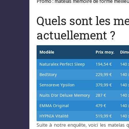
Promo : matelas mémoire de forme meilleur
Quels sont les m
actuellement ?
Modèle
Prix moy.
Dim
Naturalex Perfect Sleep
194,54 €
140 
BedStory
229,99 €
140 
Sensoreve Ypsilon
379,99 €
140 
Nuits D'or Deluxe Memory
287 €
140 
EMMA Original
479 €
140 
HYPNIA Vitalité
519,99 €
140 
Suite à notre enquête, voici les matelas 