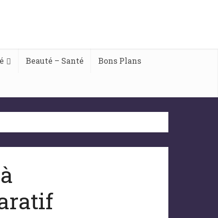
é
Beauté – Santé
Bons Plans
 à
ratif