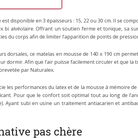
st disponible en 3 épaisseurs : 15, 22 ou 30 cm. Il se co
x bi alvéolaire. Offrant un soutien ferme et tonique, sa su
es du corps afin de limiter l’apparition de points de pressio
urs dorsales, ce matelas en mousse de 140 x 190 cm permet
ur dormir. Afin que l’air puisse facilement circuler et que la 
brevetée par Naturalex.
ocie les performances du latex et de la mousse à mémoire de 
bricant. Pour que le confort soit optimal tout au long de l’a
e). Ayant subi en usine un traitement antiacarien et antibact
rnative pas chère