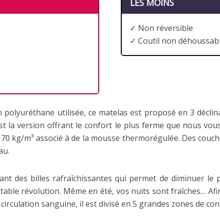
LES MOINS
✓ Non réversible
✓ Coutil non déhoussab
olyuréthane utilisée, ce matelas est proposé en 3 déclina
’est la version offrant le confort le plus ferme que nous v
 de 70 kg/m³ associé à de la mousse thermorégulée. Des co
au.
sant des billes rafraîchissantes qui permet de diminuer le 
table révolution. Même en été, vos nuits sont fraîches… Af
circulation sanguine, il est divisé en 5 grandes zones de con