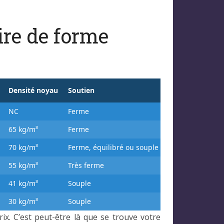
ire de forme
Densité noyau
Soutien
Faces été/hiver
NC
Ferme
Oui
65 kg/m³
Ferme
Non
70 kg/m³
Ferme, équilibré ou souple
Non
55 kg/m³
Très ferme
Oui
41 kg/m³
Souple
Non
30 kg/m³
Souple
Non
ix. C’est peut-être là que se trouve votre