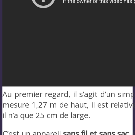
Au premier regard, il s’agit d’un simpl
mesure 1,27 m de haut, il est relativ
il n’a que 25 cm de large.
C’est un appareil
sans fil et sans sac
. 