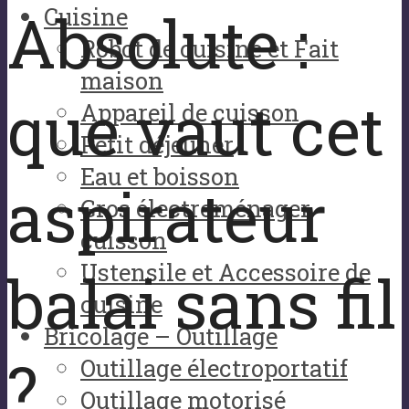
Absolute :
Cuisine
Robot de cuisine et Fait
maison
que vaut cet
Appareil de cuisson
Petit déjeuner
Eau et boisson
aspirateur
Gros électroménager
cuisson
Ustensile et Accessoire de
balai sans fil
cuisine
Bricolage – Outillage
?
Outillage électroportatif
Outillage motorisé