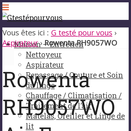
Vous êtes ici :
G testé pour vous
›
Aspirateur
›
Rowenta RH9057WO
Maison – Entretien
Nettoyeur
Aspirateur
Rowenta
Repassage / Couture et Soin
du linge
Chauffage / Climatisation /
RH9057WO
Traitement de l’air
Matelas, Oreiller et Linge de
lit