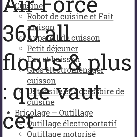
Air Force
Cuisine
Robot de cuisine et Fait
360 all
maison
Appareil de cuisson
Petit déjeuner
floors & plus
Eau et boisson
Gros électroménager
cuisson
: que vaut
Ustensile et Accessoire de
cuisine
cet
Bricolage – Outillage
Outillage électroportatif
Outillage motorisé