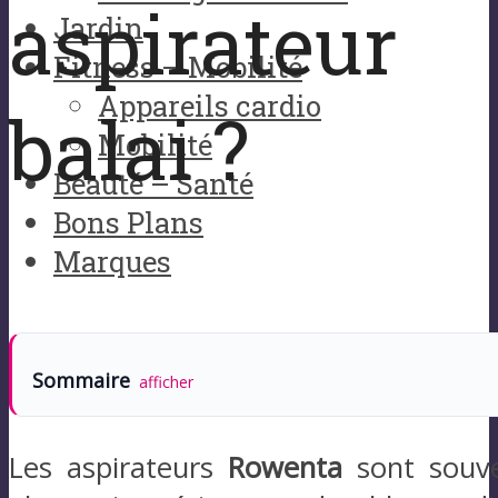
aspirateur
Jardin
Fitness – Mobilité
Appareils cardio
balai ?
Mobilité
Beauté – Santé
Bons Plans
Marques
Sommaire
afficher
Les aspirateurs
Rowenta
sont souv