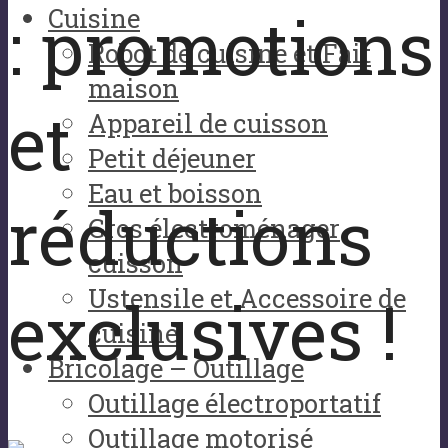
: promotions
Cuisine
Robot de cuisine et Fait
maison
et
Appareil de cuisson
Petit déjeuner
Eau et boisson
réductions
Gros électroménager
cuisson
Ustensile et Accessoire de
exclusives !
cuisine
Bricolage – Outillage
Outillage électroportatif
Outillage motorisé