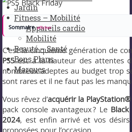
Jardin
Fitness – Mobilité
Appareils cardio
Sommaire
afficher
Mobilité
Beauté – Santé
C’est la cinquième génération de co
Bons Plans
PS5
est à la hauteur des attentes d
Marques
nombreux adeptes au budget trop ser
sont rares et il ne faut pas les manqu
Vous rêvez d’
acquérir la PlayStation®
pack console avantageux ? Le
Black
2024
, est enfin arrivé et vos désirs
proposées pour l’occasion.