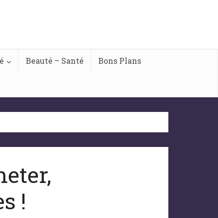
é
Beauté – Santé
Bons Plans
eter,
s !