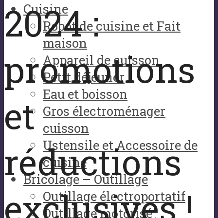
2024 :
Cuisine
Robot de cuisine et Fait
maison
promotions
Appareil de cuisson
Petit déjeuner
Eau et boisson
et
Gros électroménager
cuisson
Ustensile et Accessoire de
réductions
cuisine
Bricolage – Outillage
exclusives !
Outillage électroportatif
Outillage motorisé