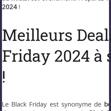
2024
!
Meilleurs Deal
Friday 2024 à s
!
Le Black Friday est synonyme de
bo