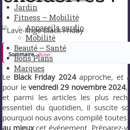
Jardin
Fitness – Mobilité
Appareils cardio
Mobilité
Beauté – Santé
Sommaire
afficher
Bons Plans
Marques
Le
Black Friday 2024
approche, et a
pour le
vendredi 29 novembre 2024
,
et parmi les articles les plus rech
essentiel du quotidien, il suscite 
pourquoi nous avons compilé toutes l
au mieux
cet événement. Préparez-v