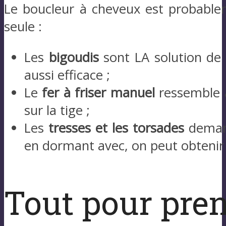
Le boucleur à cheveux est probablem
seule :
Les
bigoudis
sont LA solution de
aussi efficace ;
Le
fer à friser manuel
ressemble 
sur la tige ;
Les
tresses et les torsades
demand
en dormant avec, on peut obtenir 
Tout pour pren