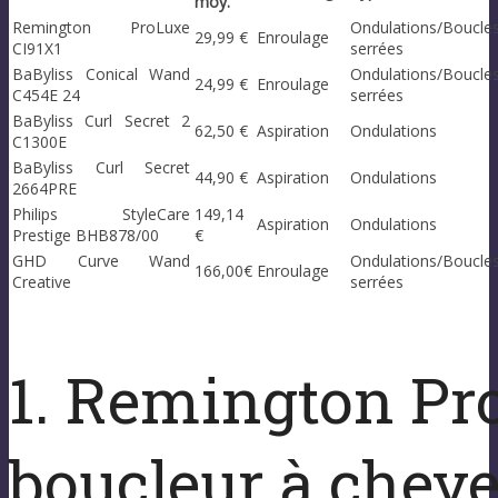
moy.
Remington ProLuxe
Ondulations/Boucle
29,99 €
Enroulage
CI91X1
serrées
BaByliss Conical Wand
Ondulations/Boucle
24,99 €
Enroulage
C454E 24
serrées
BaByliss Curl Secret 2
62,50 €
Aspiration
Ondulations
C1300E
BaByliss Curl Secret
44,90 €
Aspiration
Ondulations
2664PRE
Philips StyleCare
149,14
Aspiration
Ondulations
Prestige BHB878/00
€
GHD Curve Wand
Ondulations/Boucle
166,00€
Enroulage
Creative
serrées
1. Remington Pro
boucleur à chev