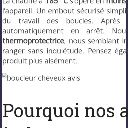
La chauffe à
185 °C
s’opère en
moins
l’appareil. Un embout sécurisé simplif
du travail des boucles. Après
automatiquement en arrêt. Nou
thermoprotectrice
, nous semblant in
ranger sans inquiétude. Pensez éga
produit plus aisément.
Pourquoi nos a