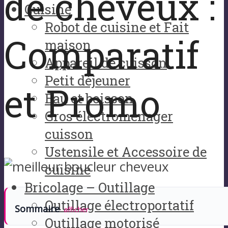
de cheveux :
Cuisine
Robot de cuisine et Fait
Comparatif
maison
Appareil de cuisson
Petit déjeuner
et Promo
Eau et boisson
Gros électroménager
cuisson
Ustensile et Accessoire de
cuisine
Bricolage – Outillage
Outillage électroportatif
Sommaire
afficher
Outillage motorisé