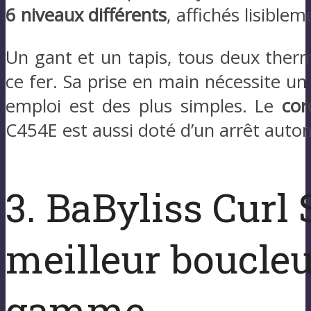
6 niveaux différents
, affichés lisiblem
Un gant et un tapis, tous deux therm
ce fer. Sa prise en main nécessite un
emploi est des plus simples. Le
cor
C454E est aussi doté d’un arrêt autom
3. BaByliss Curl 
meilleur boucleu
gamme