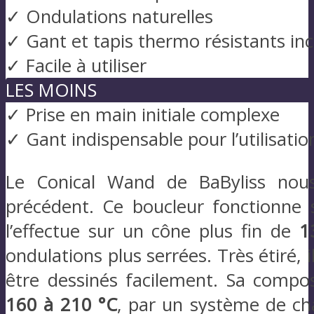
✓ Ondulations naturelles
✓ Gant et tapis thermo résistants inc
✓ Facile à utiliser
LES MOINS
✓ Prise en main initiale complexe
✓ Gant indispensable pour l’utilisatio
Le Conical Wand de BaByliss nous
précédent. Ce boucleur fonctionn
l’effectue sur un cône plus fin de
1
ondulations plus serrées. Très étiré, i
être dessinés facilement. Sa comp
160 à 210 °C
, par un système de ch