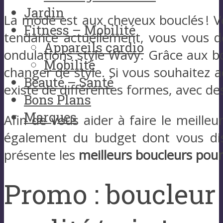
Jardin
La mode est aux cheveux bouclés ! Vo
Fitness – Mobilité
tendance actuellement, vous vous d
Appareils cardio
ondulations style Wavy. Grâce aux bo
Mobilité
changer de style. Si vous souhaitez a
Beauté – Santé
existe de différentes formes, avec de
Bons Plans
Marques
Afin de vous aider à faire le meille
également du budget dont vous dis
présente les
meilleurs boucleurs pou
Promo : boucleur