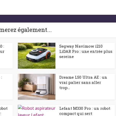
merez également...
 :
Segway Navimow i210
our
LiDAR Pro : une entrée plus
sereine
 :
Dreame L50 Ultra AE : un
vrai palier sans aller
trop...
obot
Lefant M330 Pro : un robot
r
compact qui sert