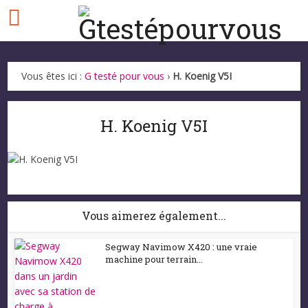
Vous êtes ici :
G testé pour vous
›
H. Koenig V5I
H. Koenig V5I
Vous aimerez également...
Segway Navimow X420 : une vraie
machine pour terrain...