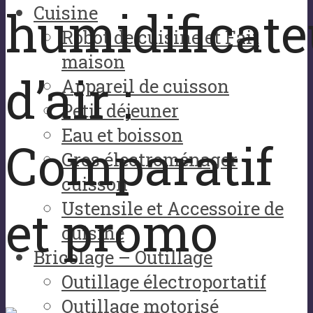
humidificate
Cuisine
Robot de cuisine et Fait
maison
d’air :
Appareil de cuisson
Petit déjeuner
Eau et boisson
Comparatif
Gros électroménager
cuisson
Ustensile et Accessoire de
et promo
cuisine
Bricolage – Outillage
Outillage électroportatif
Outillage motorisé