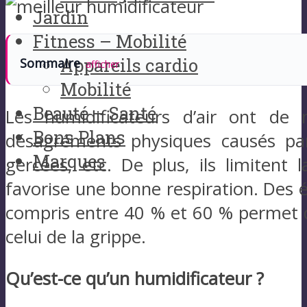
Jardin
Fitness – Mobilité
Appareils cardio
Sommaire
afficher
Mobilité
Beauté – Santé
Les humidificateurs d’air ont de 
Bons Plans
désagréments physiques causés par
Marques
gercées, etc. De plus, ils limitent 
favorise une bonne respiration. Des 
compris entre 40 % et 60 % permet d
celui de la grippe.
Qu’est-ce qu’un humidificateur ?