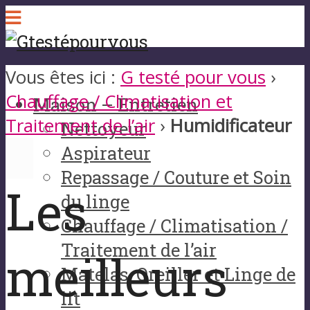
Vous êtes ici :
G testé pour vous
›
Chauffage / Climatisation et
Maison – Entretien
Traitement de l’air
›
Humidificateur
Nettoyeur
Aspirateur
Repassage / Couture et Soin
Les
du linge
Chauffage / Climatisation /
Traitement de l’air
meilleurs
Matelas, Oreiller et Linge de
lit