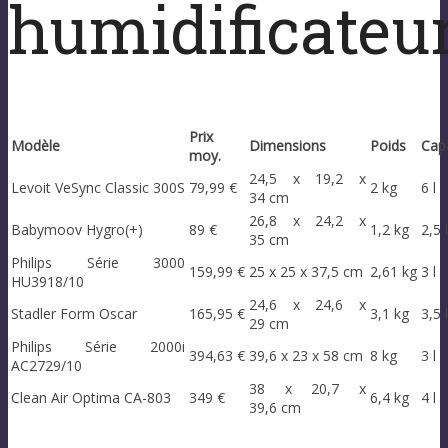
humidificateur
Prix
Modèle
Dimensions
Poids
Cap
moy.
24,5 x 19,2 x
Levoit VeSync Classic 300S
79,99 €
2 kg
6 l
34 cm
26,8 x 24,2 x
Babymoov Hygro(+)
89 €
1,2 kg
2,5 l
35 cm
Philips Série 3000
159,99 €
25 x 25 x 37,5 cm
2,61 kg
3 l
HU3918/10
24,6 x 24,6 x
Stadler Form Oscar
165,95 €
3,1 kg
3,5 l
29 cm
Philips Série 2000i
394,63 €
39,6 x 23 x 58 cm
8 kg
3 l
AC2729/10
38 x 20,7 x
Clean Air Optima CA-803
349 €
6,4 kg
4 l
39,6 cm