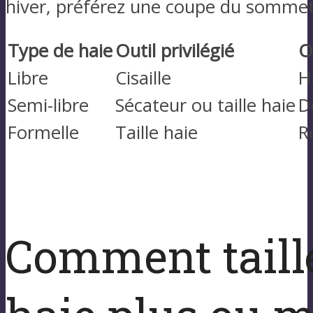
hiver, préférez une coupe du sommet 
Type de haie
Outil privilégié
O
Libre
Cisaille
H
Semi-libre
Sécateur ou taille haie
D
Formelle
Taille haie
R
Comment taill