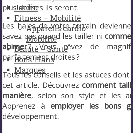
Jardin
plus denses ils seront.
Fitness – Mobilité
Les haies de votre terrain devienne
Appareils cardio
savez pas quand les tailler ni
comment
Mobilité
abimer
? Vous rêvez de magnifiq
Beauté – Santé
parfaitement droites ?
Bons Plans
Marques
Tous les conseils et les astuces dont
cet article. Découvrez
comment taill
manière
, selon son style et les a
Apprenez à
employer les bons ge
développement.