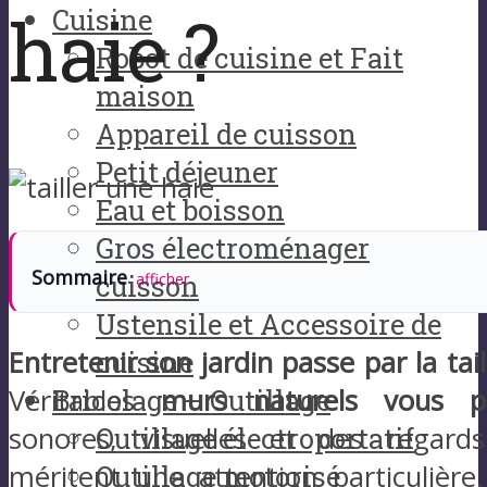
haie ?
Cuisine
Robot de cuisine et Fait
maison
Appareil de cuisson
Petit déjeuner
Eau et boisson
Gros électroménager
Sommaire
cuisson
afficher
Ustensile et Accessoire de
cuisine
Entretenir son jardin passe par la tai
Bricolage – Outillage
Véritables
murs naturels vous p
Outillage électroportatif
sonores, visuelles et des regards
Outillage motorisé
méritent une attention particulière