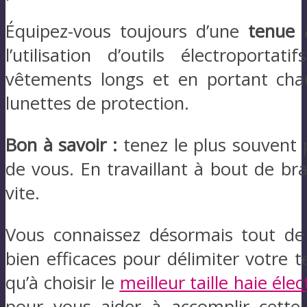
Équipez-vous toujours d’une
tenue 
l’utilisation d’outils électroport
vêtements longs et en portant cha
lunettes de protection.
Bon à savoir :
tenez le plus souvent p
de vous. En travaillant à bout de br
vite.
Vous connaissez désormais tout de
bien efficaces pour délimiter votre te
qu’à choisir le
meilleur taille haie élec
pour vous aider à accomplir cette