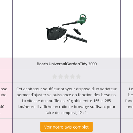
Bosch UniversalGardenTidy 3000
spose
Cet aspirateur souffleur broyeur dispose d’un variateur
Le
tube
permet d’ajuster sa puissance en fonction des besoins.
be
La vitesse du souffle est réglable entre 165 et 285
fonc
240
km/heure. Il affiche un ratio de broyage suffisant pour
une
.
faire du compost, 12 : 1.
Voir notre avis complet