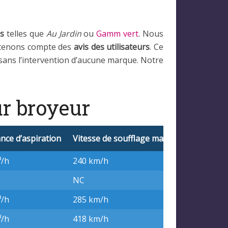
es
telles que
Au Jardin
ou
Gamm vert
. Nous
t tenons compte des
avis des utilisateurs
. Ce
é, sans l’intervention d’aucune marque. Notre
ur broyeur
nce d’aspiration
Vitesse de soufflage max
Ratio broya
³/h
240 km/h
10 : 1
NC
10 : 1
³/h
285 km/h
12 : 1
³/h
418 km/h
16 : 1