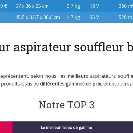
99 €
57 x 36 x 25 cm
3,7 kg
18 V
360 m
€
45,5 x 32,7 x 30,6 cm
4,7 kg
36 V
528 m
eur aspirateur souffleur 
présentent, selon nous, les meilleurs aspirateurs souffl
s produits issus de
différentes gammes de prix
, et découvre
Notre TOP 3
Le meilleur milieu de gamme