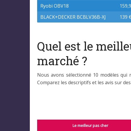
Ryobi OBV18
159,
BLACK+DECKER BCBLV36B-XJ
139 
Quel est le meill
marché ?
Nous avons sélectionné 10 modèles qui re
Comparez les descriptifs et les avis sur de
Le meilleur pas cher