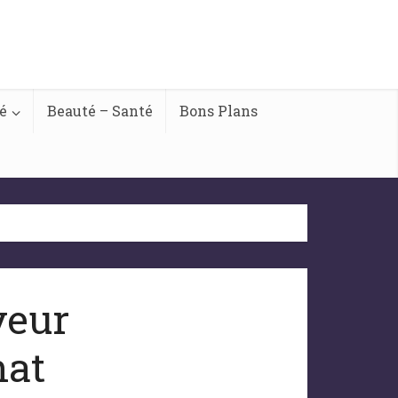
é
Beauté – Santé
Bons Plans
yeur
hat