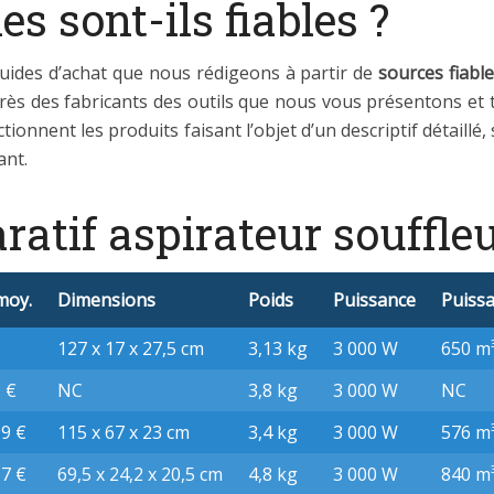
es sont-ils fiables ?
ides d’achat que nous rédigeons à partir de
sources fiabl
près des fabricants des outils que nous vous présentons e
ctionnent les produits faisant l’objet d’un descriptif détaill
ant.
atif aspirateur souffle
moy.
Dimensions
Poids
Puissance
Puissa
127 x 17 x 27,5 cm
3,13 kg
3 000 W
650 m
 €
NC
3,8 kg
3 000 W
NC
99 €
115 x 67 x 23 cm
3,4 kg
3 000 W
576 m
17 €
69,5 x 24,2 x 20,5 cm
4,8 kg
3 000 W
840 m