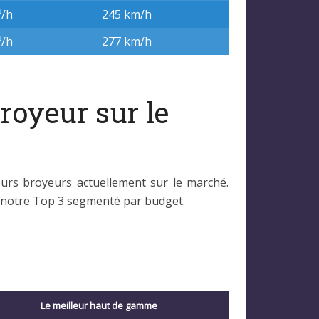
³/h
245 km/h
10 : 1
³/h
277 km/h
10 : 1
broyeur sur le
eurs broyeurs actuellement sur le marché.
z notre Top 3 segmenté par budget.
Le meilleur haut de gamme