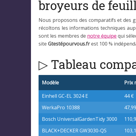
broyeurs de feuill
Nous proposons des comparatifs et des gu
récoltons les informations techniques au
sont les membres de
notre équipe
qui séle
site
Gtestépourvous.fr
est 100 % indépend
▷ Tableau compar
Modèle
Prix 
Einhell GC-EL 3024 E
44 €
WerkaPro 10388
47,99
Bosch UniversalGardenTidy 3000
110,
BLACK+DECKER GW3030-QS
103,