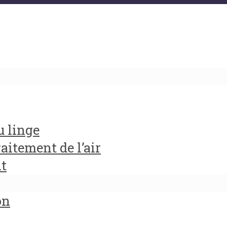
u linge
aitement de l’air
it
on