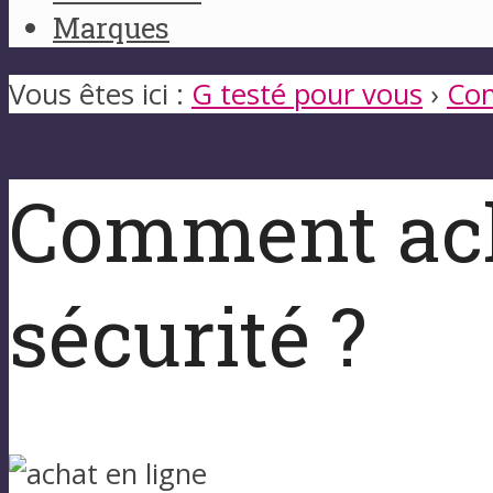
Marques
Vous êtes ici :
G testé pour vous
›
Con
Comment ache
sécurité ?